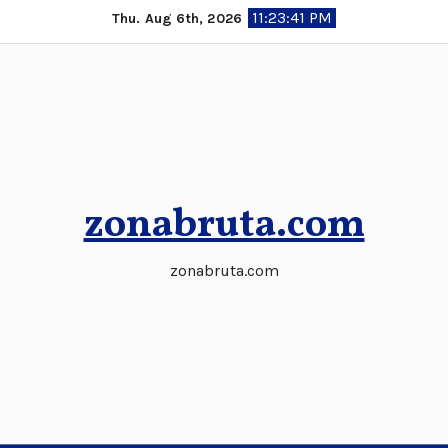
Skip
11:23:42 PM
Thu. Aug 6th, 2026
to
content
zonabruta.com
zonabruta.com