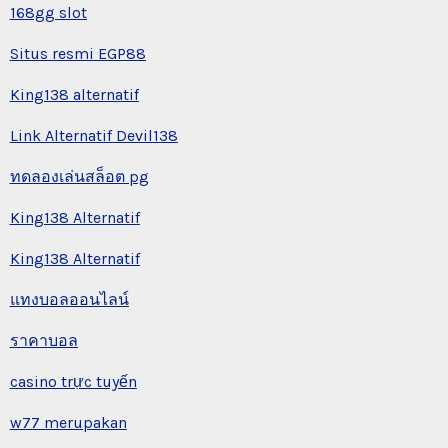
168gg slot
Situs resmi EGP88
King138 alternatif
Link Alternatif Devil138
ทดลองเล่นสล็อต pg
King138 Alternatif
King138 Alternatif
แทงบอลออนไลน์
ราคาบอล
casino trực tuyến
w77 merupakan