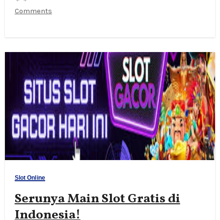
Comments
Slot Online
Serunya Main Slot Gratis di
Indonesia!