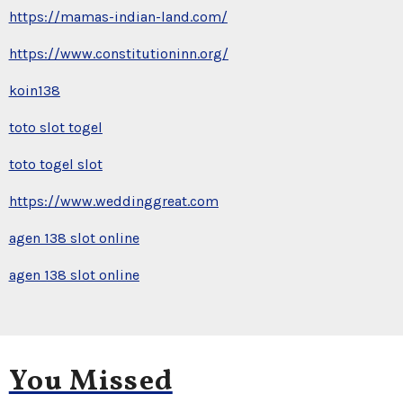
https://mamas-indian-land.com/
https://www.constitutioninn.org/
koin138
toto slot togel
toto togel slot
https://www.weddinggreat.com
agen 138 slot online
agen 138 slot online
You Missed