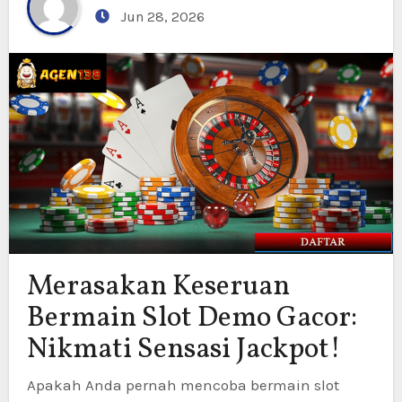
Jun 28, 2026
Merasakan Keseruan
Bermain Slot Demo Gacor:
Nikmati Sensasi Jackpot!
Apakah Anda pernah mencoba bermain slot