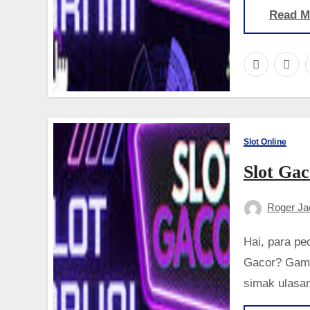
Read M
Slot Online
Slot Gac
Roger Ja
Hai, para pecinta game judi! Sudah tahu belum tentang Slot
Gacor? Game 
simak ulasan