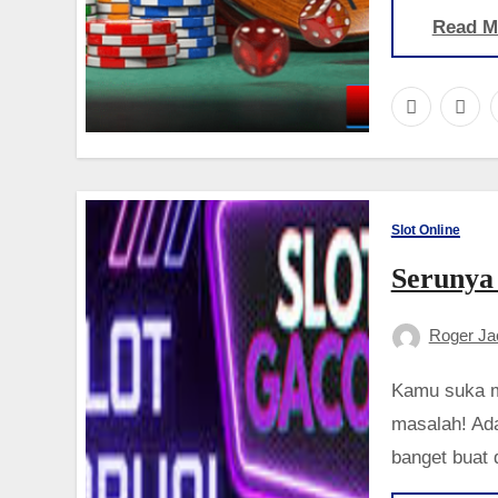
Read M
Slot Online
Serunya 
Roger Ja
Kamu suka main slot, tapi nggak mau keluarin uang? Nggak
masalah! Ada
banget buat 