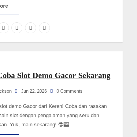
ore
Coba Slot Demo Gacor Sekarang
ckson
Jun 22, 2026
0 Comments
main slot dengan pengalaman yang seru dan
an. Yuk, main sekarang! 😎🎰