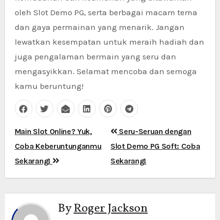
oleh Slot Demo PG, serta berbagai macam tema
dan gaya permainan yang menarik. Jangan
lewatkan kesempatan untuk meraih hadiah dan
juga pengalaman bermain yang seru dan
mengasyikkan. Selamat mencoba dan semoga
kamu beruntung!
Post
Main Slot Online? Yuk,
Seru-Seruan dengan
navigation
Coba Keberuntunganmu
Slot Demo PG Soft: Coba
Sekarang!
Sekarang!
By
Roger Jackson