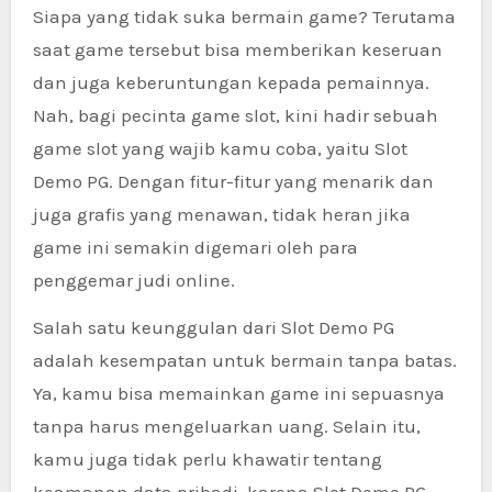
Siapa yang tidak suka bermain game? Terutama
saat game tersebut bisa memberikan keseruan
dan juga keberuntungan kepada pemainnya.
Nah, bagi pecinta game slot, kini hadir sebuah
game slot yang wajib kamu coba, yaitu Slot
Demo PG. Dengan fitur-fitur yang menarik dan
juga grafis yang menawan, tidak heran jika
game ini semakin digemari oleh para
penggemar judi online.
Salah satu keunggulan dari Slot Demo PG
adalah kesempatan untuk bermain tanpa batas.
Ya, kamu bisa memainkan game ini sepuasnya
tanpa harus mengeluarkan uang. Selain itu,
kamu juga tidak perlu khawatir tentang