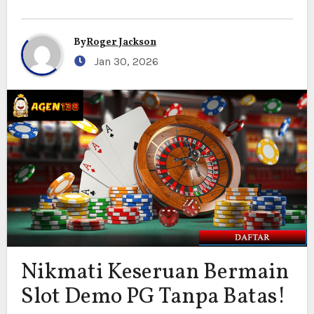
By
Roger Jackson
Jan 30, 2026
Nikmati Keseruan Bermain
Slot Demo PG Tanpa Batas!