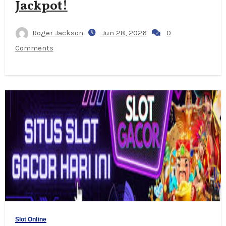
Jackpot!
Roger Jackson
Jun 28, 2026
0
Comments
Slot Online