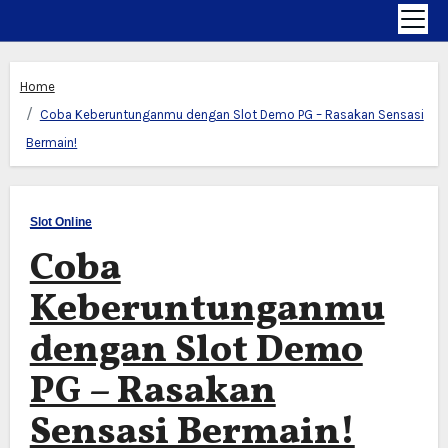
Home
Coba Keberuntunganmu dengan Slot Demo PG – Rasakan Sensasi
Bermain!
Slot Online
Coba
Keberuntunganmu
dengan Slot Demo
PG – Rasakan
Sensasi Bermain!