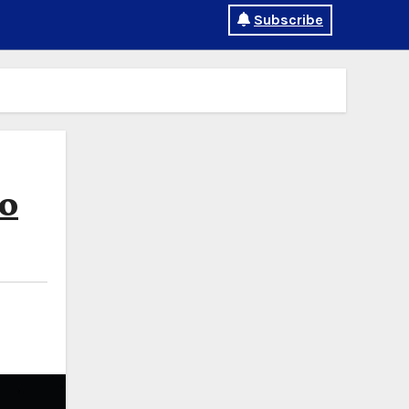
Subscribe
o