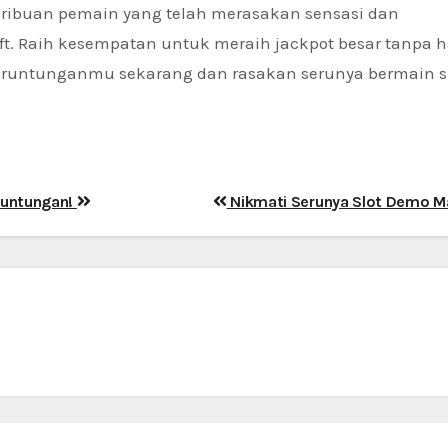
ri ribuan pemain yang telah merasakan sensasi dan
ft. Raih kesempatan untuk meraih jackpot besar tanpa 
eruntunganmu sekarang dan rasakan serunya bermain s
eruntungan!
Nikmati Serunya Slot Demo M