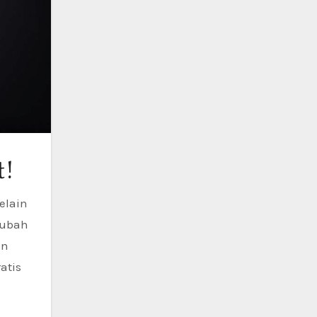
t!
elain
gubah
an
atis