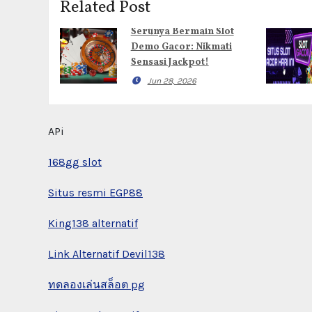
Related Post
Serunya Bermain Slot
Demo Gacor: Nikmati
Sensasi Jackpot!
Jun 28, 2026
APi
168gg slot
Situs resmi EGP88
King138 alternatif
Link Alternatif Devil138
ทดลองเล่นสล็อต pg