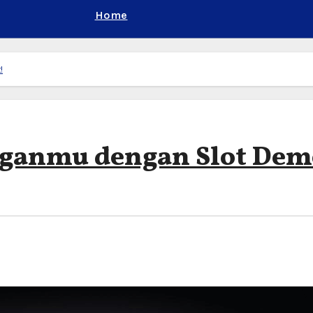
Home
!
nganmu dengan Slot Dem