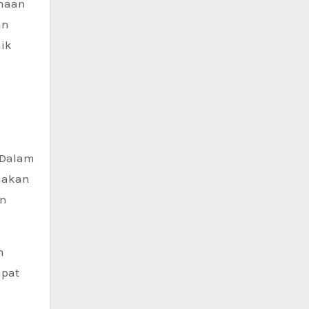
ahaan
an
aik
 Dalam
nakan
in
n
apat