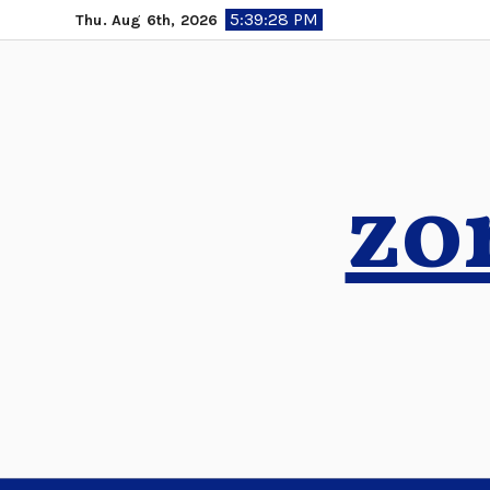
Skip
5:39:29 PM
Thu. Aug 6th, 2026
to
content
zo