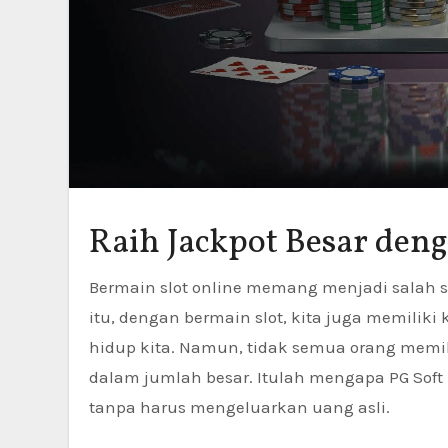
Raih Jackpot Besar den
Bermain slot online memang menjadi salah s
itu, dengan bermain slot, kita juga memili
hidup kita. Namun, tidak semua orang mem
dalam jumlah besar. Itulah mengapa PG Soft
tanpa harus mengeluarkan uang asli.