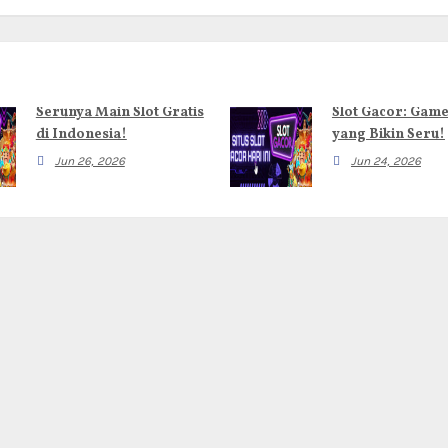
Serunya Main Slot Gratis
Slot Gacor: Game
di Indonesia!
yang Bikin Seru!
Jun 26, 2026
Jun 24, 2026