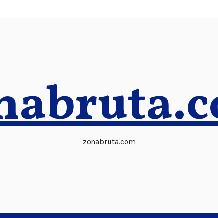
nabruta.
zonabruta.com