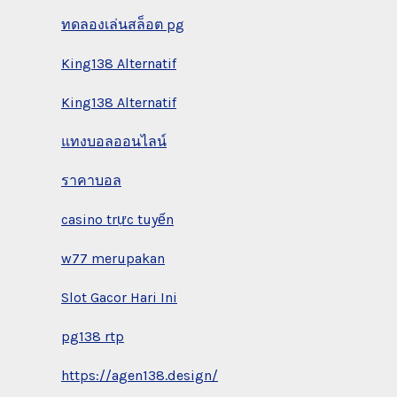
ทดลองเล่นสล็อต pg
King138 Alternatif
King138 Alternatif
แทงบอลออนไลน์
ราคาบอล
casino trực tuyến
w77 merupakan
Slot Gacor Hari Ini
pg138 rtp
https://agen138.design/