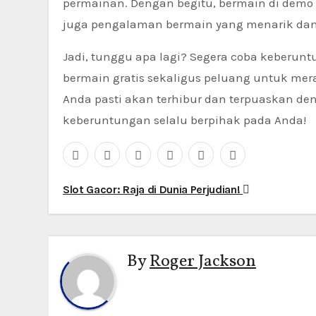
permainan. Dengan begitu, bermain di demo
juga pengalaman bermain yang menarik da
Jadi, tunggu apa lagi? Segera coba keberun
bermain gratis sekaligus peluang untuk mera
Anda pasti akan terhibur dan terpuaskan d
keberuntungan selalu berpihak pada Anda!
Post
Slot Gacor: Raja di Dunia Perjudian!
navigation
By
Roger Jackson