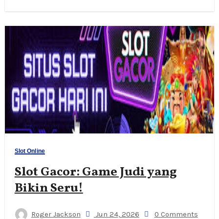
Slot Online
Slot Gacor: Game Judi yang
Bikin Seru!
Roger Jackson
Jun 24, 2026
0 Comments