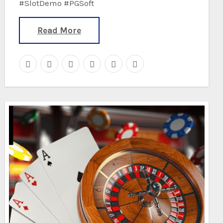
#SlotDemo #PGSoft
Read More