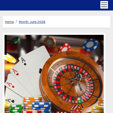
Home
Month:
June 2026