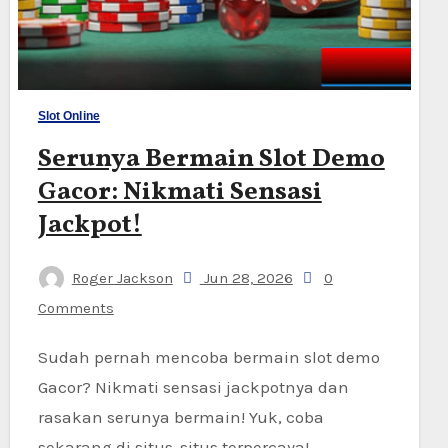
Slot Online
Serunya Bermain Slot Demo
Gacor: Nikmati Sensasi
Jackpot!
Roger Jackson
Jun 28, 2026
0
Comments
Sudah pernah mencoba bermain slot demo
Gacor? Nikmati sensasi jackpotnya dan
rasakan serunya bermain! Yuk, coba
sekarang di situs-situs terpercaya!