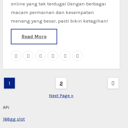
online yang tak terduga! Dengan berbagai
macam permainan dan kesempatan
menang yang besar, pasti bikin ketagihan!
Read More
Posts
1
2
pagination
Next Page »
APi
168gg slot