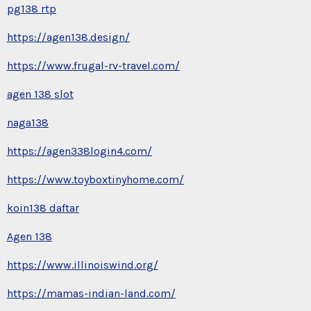
pg138 rtp
https://agen138.design/
https://www.frugal-rv-travel.com/
agen 138 slot
naga138
https://agen338login4.com/
https://www.toyboxtinyhome.com/
koin138 daftar
Agen 138
https://www.illinoiswind.org/
https://mamas-indian-land.com/