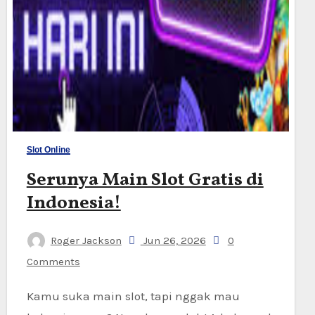
Slot Online
Serunya Main Slot Gratis di
Indonesia!
Roger Jackson
Jun 26, 2026
0
Comments
Kamu suka main slot, tapi nggak mau