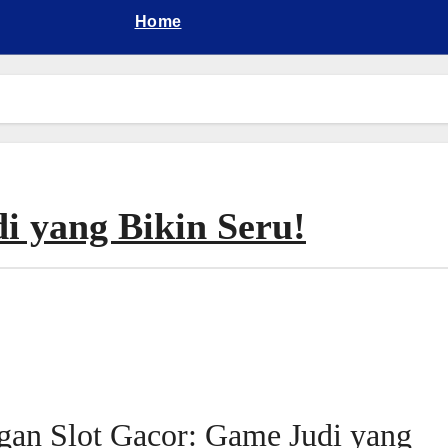
Home
i yang Bikin Seru!
an Slot Gacor: Game Judi yang