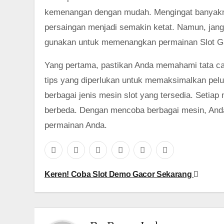
kemenangan dengan mudah. Mengingat banyaknya
persaingan menjadi semakin ketat. Namun, janga
gunakan untuk memenangkan permainan Slot G
Yang pertama, pastikan Anda memahami tata car
tips yang diperlukan untuk memaksimalkan pel
berbagai jenis mesin slot yang tersedia. Setia
berbeda. Dengan mencoba berbagai mesin, And
permainan Anda.
Post
Keren! Coba Slot Demo Gacor Sekarang
navigation