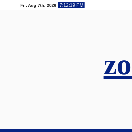
Skip
7:12:20 PM
Fri. Aug 7th, 2026
to
content
z