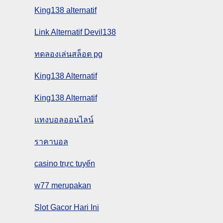
King138 alternatif
Link Alternatif Devil138
ทดลองเล่นสล็อต pg
King138 Alternatif
King138 Alternatif
แทงบอลออนไลน์
ราคาบอล
casino trực tuyến
w77 merupakan
Slot Gacor Hari Ini