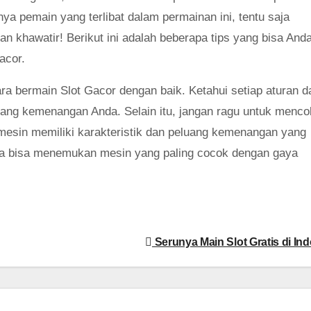
 pemain yang terlibat dalam permainan ini, tentu saja
n khawatir! Berikut ini adalah beberapa tips yang bisa And
acor.
a bermain Slot Gacor dengan baik. Ketahui setiap aturan d
uang kemenangan Anda. Selain itu, jangan ragu untuk menc
p mesin memiliki karakteristik dan peluang kemenangan yang
a bisa menemukan mesin yang paling cocok dengan gaya
Serunya Main Slot Gratis di Ind