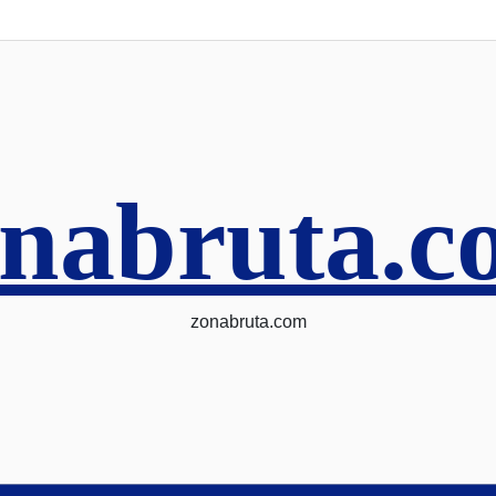
onabruta.c
zonabruta.com