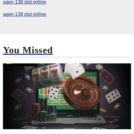
agen 138 slot online
agen 138 slot online
You Missed