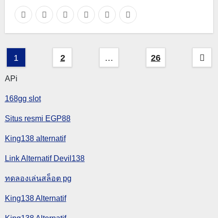
Posts
1
2
…
26
pagination
APi
168gg slot
Situs resmi EGP88
King138 alternatif
Link Alternatif Devil138
ทดลองเล่นสล็อต pg
King138 Alternatif