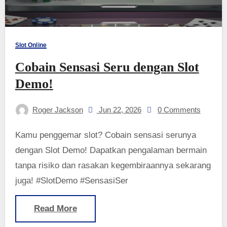
Slot Online
Cobain Sensasi Seru dengan Slot
Demo!
Roger Jackson
Jun 22, 2026
0 Comments
Kamu penggemar slot? Cobain sensasi serunya
dengan Slot Demo! Dapatkan pengalaman bermain
tanpa risiko dan rasakan kegembiraannya sekarang
juga! #SlotDemo #SensasiSer
Read More