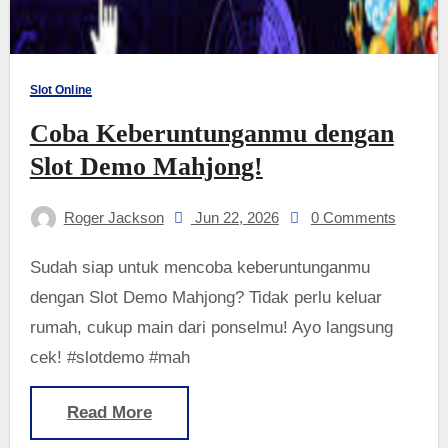
Slot Online
Coba Keberuntunganmu dengan
Slot Demo Mahjong!
Roger Jackson
Jun 22, 2026
0 Comments
Sudah siap untuk mencoba keberuntunganmu
dengan Slot Demo Mahjong? Tidak perlu keluar
rumah, cukup main dari ponselmu! Ayo langsung
cek! #slotdemo #mah
Read More