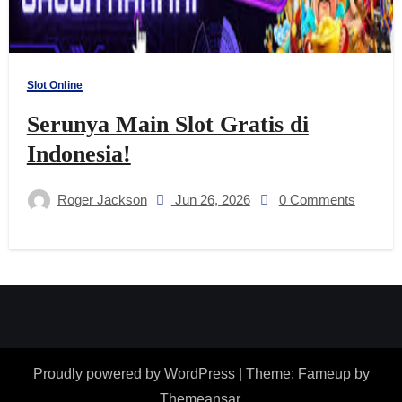
Slot Online
Serunya Main Slot Gratis di
Indonesia!
Roger Jackson
Jun 26, 2026
0 Comments
Proudly powered by WordPress
|
Theme: Fameup by
Themeansar
.