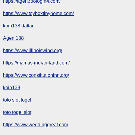
https://agen338login4.com/
https://www.toyboxtinyhome.com/
koin138 daftar
Agen 138
https://www.illinoiswind.org/
https://mamas-indian-land.com/
https://www.constitutioninn.org/
koin138
toto slot togel
toto togel slot
https://www.weddinggreat.com