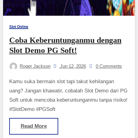
Slot Online
Coba Keberuntunganmu dengan
Slot Demo PG Soft!
Roger Jackson
Jun 12, 2026
0 Comments
Kamu suka bermain slot tapi takut kehilangan
uang? Jangan khawatir, cobalah Slot Demo dari PG
Soft untuk mencoba keberuntunganmu tanpa risiko!
#SlotDemo #PGSoft
Read More