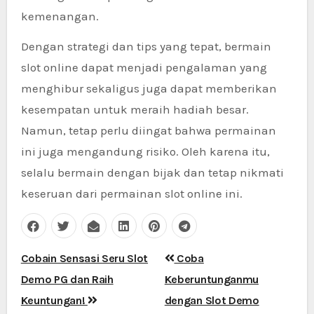
kemenangan.
Dengan strategi dan tips yang tepat, bermain
slot online dapat menjadi pengalaman yang
menghibur sekaligus juga dapat memberikan
kesempatan untuk meraih hadiah besar.
Namun, tetap perlu diingat bahwa permainan
ini juga mengandung risiko. Oleh karena itu,
selalu bermain dengan bijak dan tetap nikmati
keseruan dari permainan slot online ini.
Post
Cobain Sensasi Seru Slot
Coba
navigation
Demo PG dan Raih
Keberuntunganmu
Keuntungan!
dengan Slot Demo