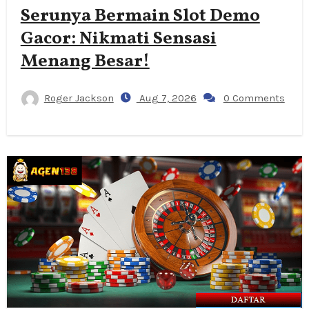
Serunya Bermain Slot Demo
Gacor: Nikmati Sensasi
Menang Besar!
Roger Jackson
Aug 7, 2026
0 Comments