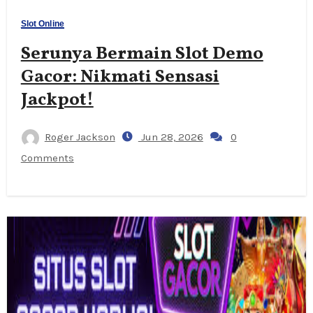
Slot Online
Serunya Bermain Slot Demo
Gacor: Nikmati Sensasi
Jackpot!
Roger Jackson
Jun 28, 2026
0
Comments