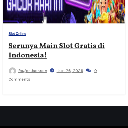
Slot Online
Serunya Main Slot Gratis di
Indonesia!
Roger Jackson
Jun 26, 2026
0
Comments