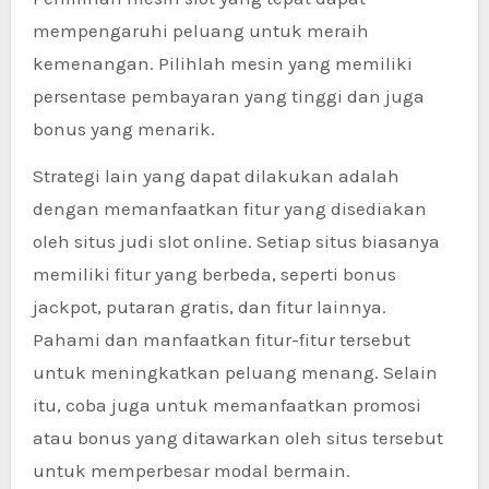
mempengaruhi peluang untuk meraih
kemenangan. Pilihlah mesin yang memiliki
persentase pembayaran yang tinggi dan juga
bonus yang menarik.
Strategi lain yang dapat dilakukan adalah
dengan memanfaatkan fitur yang disediakan
oleh situs judi slot online. Setiap situs biasanya
memiliki fitur yang berbeda, seperti bonus
jackpot, putaran gratis, dan fitur lainnya.
Pahami dan manfaatkan fitur-fitur tersebut
untuk meningkatkan peluang menang. Selain
itu, coba juga untuk memanfaatkan promosi
atau bonus yang ditawarkan oleh situs tersebut
untuk memperbesar modal bermain.