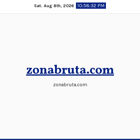
Skip
10:58:33 PM
Sat. Aug 8th, 2026
to
content
zonabruta.com
zonabruta.com