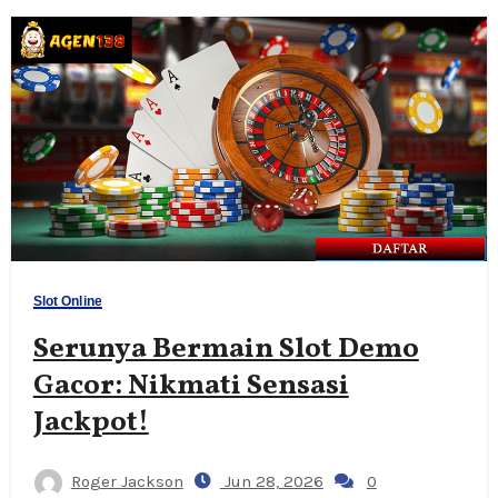
Slot Online
Serunya Bermain Slot Demo
Gacor: Nikmati Sensasi
Jackpot!
Roger Jackson
Jun 28, 2026
0