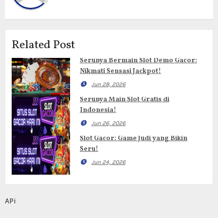
Related Post
Serunya Bermain Slot Demo Gacor:
Nikmati Sensasi Jackpot!
Jun 28, 2026
Serunya Main Slot Gratis di
Indonesia!
Jun 26, 2026
Slot Gacor: Game Judi yang Bikin
Seru!
Jun 24, 2026
APi