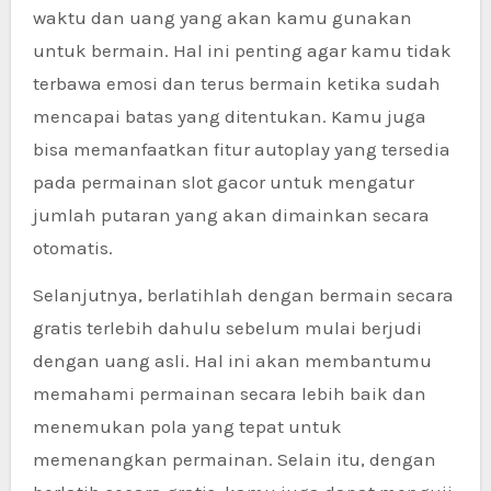
waktu dan uang yang akan kamu gunakan
untuk bermain. Hal ini penting agar kamu tidak
terbawa emosi dan terus bermain ketika sudah
mencapai batas yang ditentukan. Kamu juga
bisa memanfaatkan fitur autoplay yang tersedia
pada permainan slot gacor untuk mengatur
jumlah putaran yang akan dimainkan secara
otomatis.
Selanjutnya, berlatihlah dengan bermain secara
gratis terlebih dahulu sebelum mulai berjudi
dengan uang asli. Hal ini akan membantumu
memahami permainan secara lebih baik dan
menemukan pola yang tepat untuk
memenangkan permainan. Selain itu, dengan