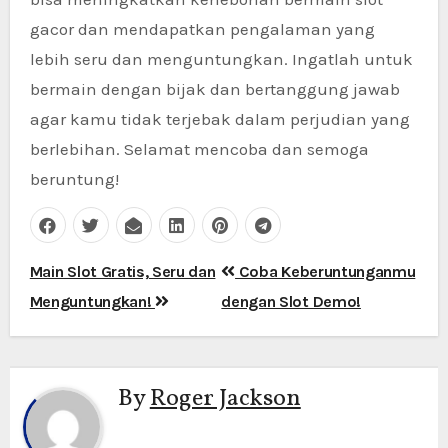
gacor dan mendapatkan pengalaman yang
lebih seru dan menguntungkan. Ingatlah untuk
bermain dengan bijak dan bertanggung jawab
agar kamu tidak terjebak dalam perjudian yang
berlebihan. Selamat mencoba dan semoga
beruntung!
Post
Main Slot Gratis, Seru dan
Coba Keberuntunganmu
navigation
Menguntungkan!
dengan Slot Demo!
By
Roger Jackson