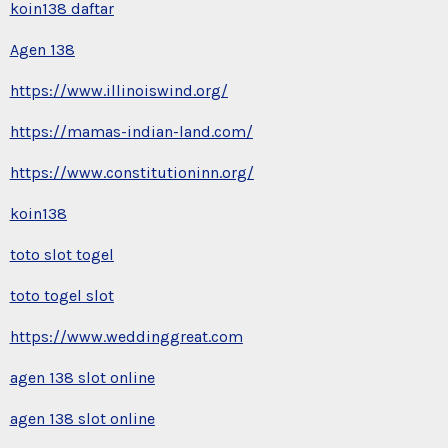
koin138 daftar
Agen 138
https://www.illinoiswind.org/
https://mamas-indian-land.com/
https://www.constitutioninn.org/
koin138
toto slot togel
toto togel slot
https://www.weddinggreat.com
agen 138 slot online
agen 138 slot online