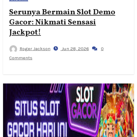
Serunya Bermain Slot Demo
Gacor: Nikmati Sensasi
Jackpot!
Roger Jackson
Jun 28, 2026
0
Comments