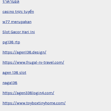
ราคาบอล
casino trực tuyến
w77 merupakan
Slot Gacor Hari Ini
pg138 rtp
https://agen138.design/
https://www.frugal-rv-travel.com/
agen 138 slot
naga138
https://agen338login4.com/
https://www.toyboxtinyhome.com/