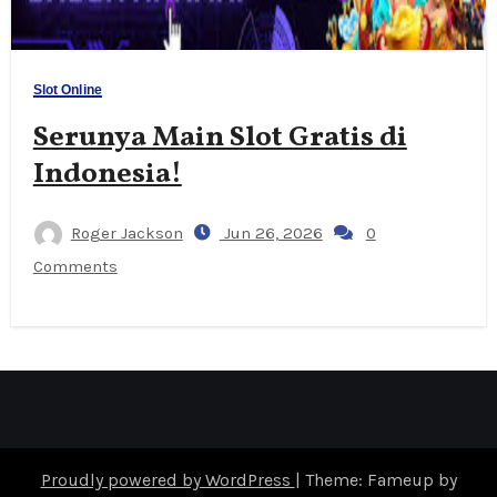
Slot Online
Serunya Main Slot Gratis di
Indonesia!
Roger Jackson
Jun 26, 2026
0
Comments
Proudly powered by WordPress
|
Theme: Fameup by