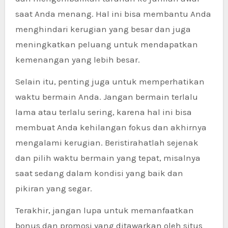
saat Anda menang. Hal ini bisa membantu Anda
menghindari kerugian yang besar dan juga
meningkatkan peluang untuk mendapatkan
kemenangan yang lebih besar.
Selain itu, penting juga untuk memperhatikan
waktu bermain Anda. Jangan bermain terlalu
lama atau terlalu sering, karena hal ini bisa
membuat Anda kehilangan fokus dan akhirnya
mengalami kerugian. Beristirahatlah sejenak
dan pilih waktu bermain yang tepat, misalnya
saat sedang dalam kondisi yang baik dan
pikiran yang segar.
Terakhir, jangan lupa untuk memanfaatkan
bonus dan promosi yang ditawarkan oleh situs