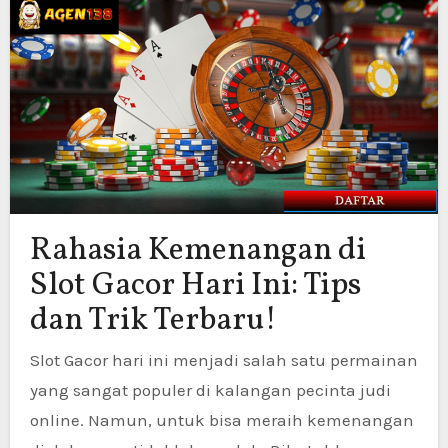
Rahasia Kemenangan di
Slot Gacor Hari Ini: Tips
dan Trik Terbaru!
Slot Gacor hari ini menjadi salah satu permainan
yang sangat populer di kalangan pecinta judi
online. Namun, untuk bisa meraih kemenangan