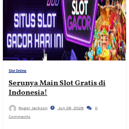
Slot Online
Serunya Main Slot Gratis di
Indonesia!
Roger Jackson
Jun 26, 2026
0
Comments