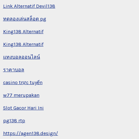
Link Alternatif Devil138
ทดลองเล่นสล็อต pg
King138 Alternatif
King138 Alternatif
แทงบอลออนไลน์
ราคาบอล
casino trực tuyến
w77 merupakan
Slot Gacor Hari Ini
pg138 rtp
https://agen138.design/