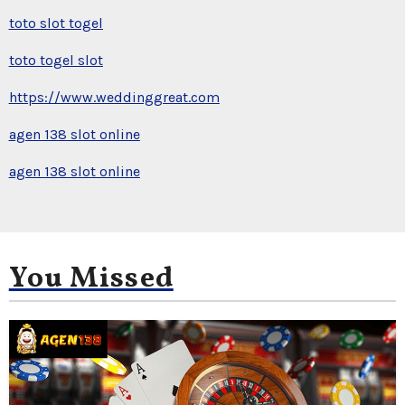
toto slot togel
toto togel slot
https://www.weddinggreat.com
agen 138 slot online
agen 138 slot online
You Missed