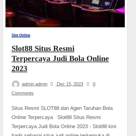
Slot Online
Slot88 Situs Resmi
Terpercaya Judi Bola Online
2023
admin admin
Dec 15, 2023
0
Comments
Situs Resmi SLOT88 dan Agen Taruhan Bola
Online Terpercaya Slot88 Situs Resmi
Terpercaya Judi Bola Online 2023 - Slot88 kini
hadir sebagai situs judi online terkemuka di