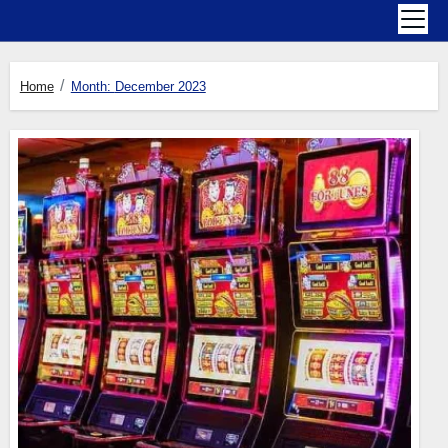
Home
Month:
December 2023