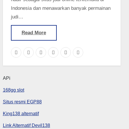
Indonesia dan menawarkan banyak permainan
judi…
Read More
APi
168gg slot
Situs resmi EGP88
King138 alternatif
Link Alternatif Devil138