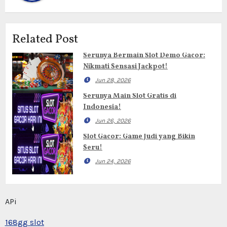
Related Post
Serunya Bermain Slot Demo Gacor:
Nikmati Sensasi Jackpot!
Jun 28, 2026
Serunya Main Slot Gratis di
Indonesia!
Jun 26, 2026
Slot Gacor: Game Judi yang Bikin
Seru!
Jun 24, 2026
APi
168gg slot