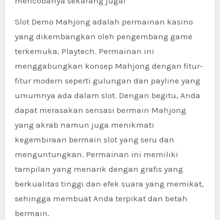
mencobanya sekarang juga!
Slot Demo Mahjong adalah permainan kasino
yang dikembangkan oleh pengembang game
terkemuka, Playtech. Permainan ini
menggabungkan konsep Mahjong dengan fitur-
fitur modern seperti gulungan dan payline yang
umumnya ada dalam slot. Dengan begitu, Anda
dapat merasakan sensasi bermain Mahjong
yang akrab namun juga menikmati
kegembiraan bermain slot yang seru dan
menguntungkan. Permainan ini memiliki
tampilan yang menarik dengan grafis yang
berkualitas tinggi dan efek suara yang memikat,
sehingga membuat Anda terpikat dan betah
bermain.