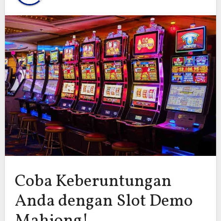
Coba Keberuntungan
Anda dengan Slot Demo