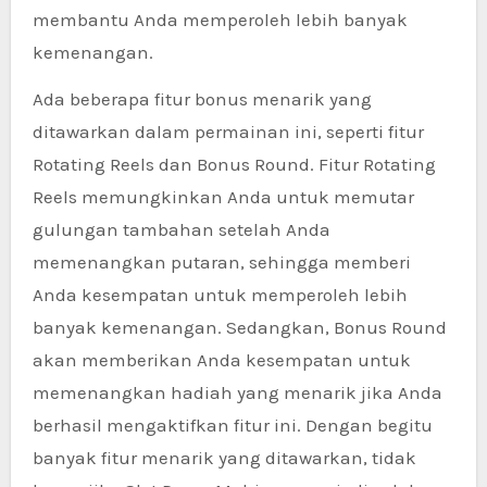
membantu Anda memperoleh lebih banyak
kemenangan.
Ada beberapa fitur bonus menarik yang
ditawarkan dalam permainan ini, seperti fitur
Rotating Reels dan Bonus Round. Fitur Rotating
Reels memungkinkan Anda untuk memutar
gulungan tambahan setelah Anda
memenangkan putaran, sehingga memberi
Anda kesempatan untuk memperoleh lebih
banyak kemenangan. Sedangkan, Bonus Round
akan memberikan Anda kesempatan untuk
memenangkan hadiah yang menarik jika Anda
berhasil mengaktifkan fitur ini. Dengan begitu
banyak fitur menarik yang ditawarkan, tidak