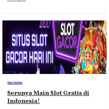
Slot Online
Serunya Main Slot Gratis di
Indonesia!