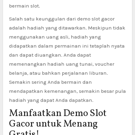
bermain slot.
Salah satu keunggulan dari demo slot gacor
adalah hadiah yang ditawarkan. Meskipun tidak
menggunakan uang asli, hadiah yang
didapatkan dalam permainan ini tetaplah nyata
dan dapat diuangkan. Anda dapat
memenangkan hadiah uang tunai, voucher
belanja, atau bahkan perjalanan liburan.
Semakin sering Anda bermain dan
mendapatkan kemenangan, semakin besar pula
hadiah yang dapat Anda dapatkan.
Manfaatkan Demo Slot
Gacor untuk Menang
Gratis!