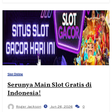
Slot Online
Serunya Main Slot Gratis di
Indonesia!
Roger Jackson
Jun 26, 2026
0