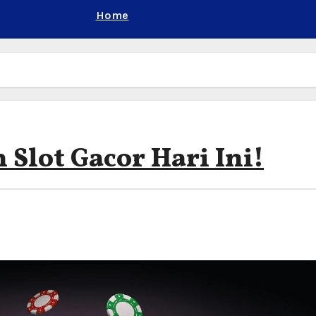
Home
Slot Gacor Hari Ini!