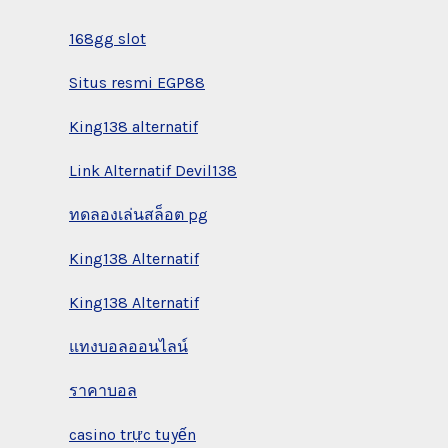
168gg slot
Situs resmi EGP88
King138 alternatif
Link Alternatif Devil138
ทดลองเล่นสล็อต pg
King138 Alternatif
King138 Alternatif
แทงบอลออนไลน์
ราคาบอล
casino trực tuyến