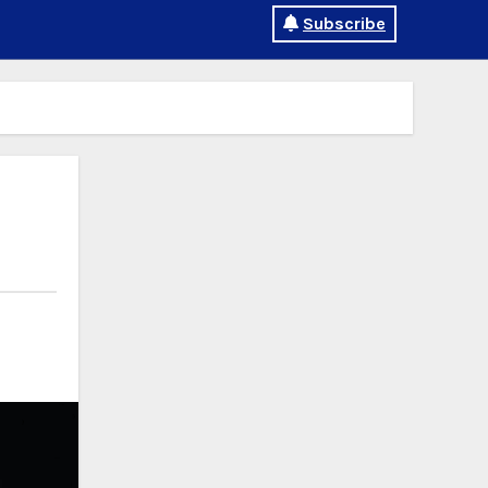
Subscribe