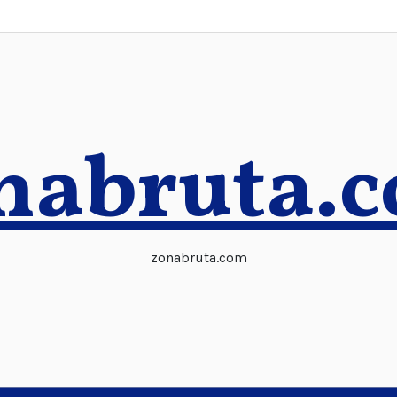
nabruta.
zonabruta.com