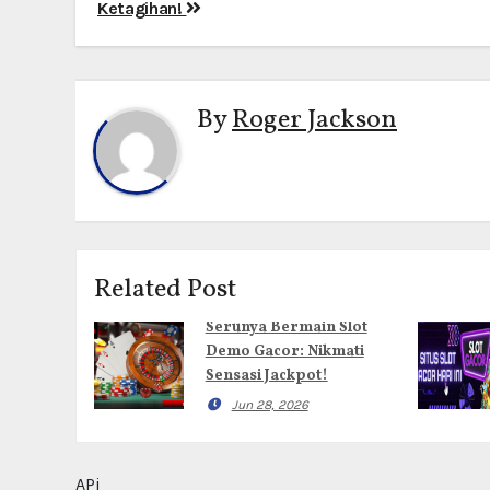
navigation
Ketagihan!
By
Roger Jackson
Related Post
Serunya Bermain Slot
Demo Gacor: Nikmati
Sensasi Jackpot!
Jun 28, 2026
APi