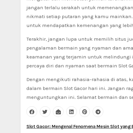
jangan terlalu serakah untuk memenangkan 
nikmati setiap putaran yang kamu mainka
untuk mendapatkan kemenangan yang lebih
Terakhir, jangan lupa untuk memilih situs j
pengalaman bermain yang nyaman dan aman. P
keamanan yang terjamin untuk melindungi 
percaya diri dan nyaman saat bermain Slot Gac
Dengan mengikuti rahasia-rahasia di atas
dalam bermain Slot Gacor hari ini. Jangan
menguntungkan ini. Selamat bermain dan s
Post
Slot Gacor: Mengenal Fenomena Mesin Slot yang B