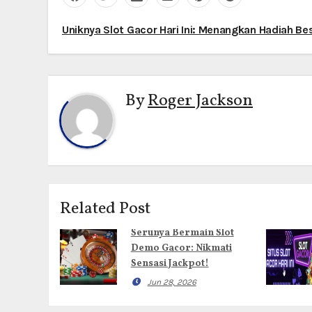
Post
Uniknya Slot Gacor Hari Ini: Menangkan Hadiah Be
navigation
By
Roger Jackson
Related Post
Serunya Bermain Slot
Demo Gacor: Nikmati
Sensasi Jackpot!
Jun 28, 2026