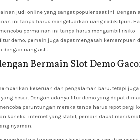
mainan judi online yang sangat populer saat ini. Dengan
an ini tanpa harus mengeluarkan uang sedikitpun. Hal
mencoba permainan ini tanpa harus mengambil risiko
a fitur demo, pemain juga dapat mengasah kemampuan 
 dengan uang asli.
engan Bermain Slot Demo Gacor
 memberikan keseruan dan pengalaman baru, tetapi juga
yang besar. Dengan adanya fitur demo yang dapat dim
 mencoba peruntungan mereka tanpa harus repot pergi k
an koneksi internet yang stabil, pemain dapat menikmat
 yang nyaman.