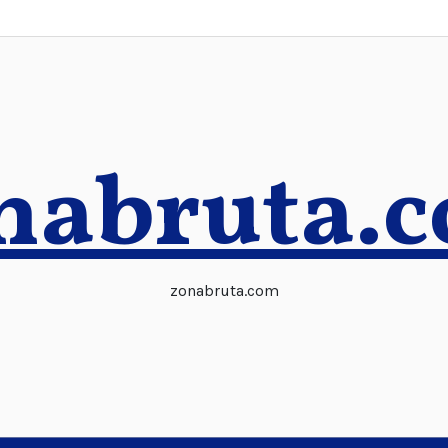
nabruta.
zonabruta.com