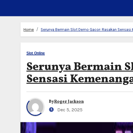
Home
Serunya Bermain Slot Demo Gacor: Rasakan Sensasi
Slot Online
Serunya Bermain S
Sensasi Kemenang
By
Roger Jackson
Dec 5, 2025