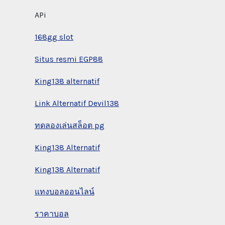
APi
168gg slot
Situs resmi EGP88
King138 alternatif
Link Alternatif Devil138
ทดลองเล่นสล็อต pg
King138 Alternatif
King138 Alternatif
แทงบอลออนไลน์
ราคาบอล