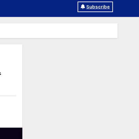
Subscribe
n