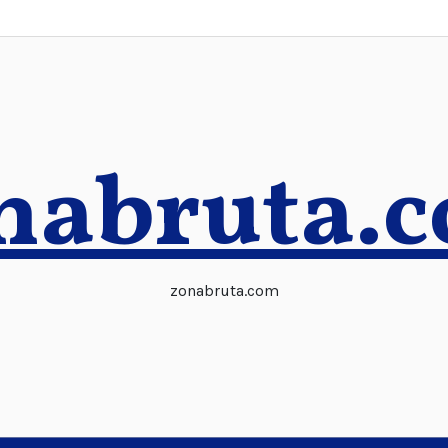
nabruta.
zonabruta.com