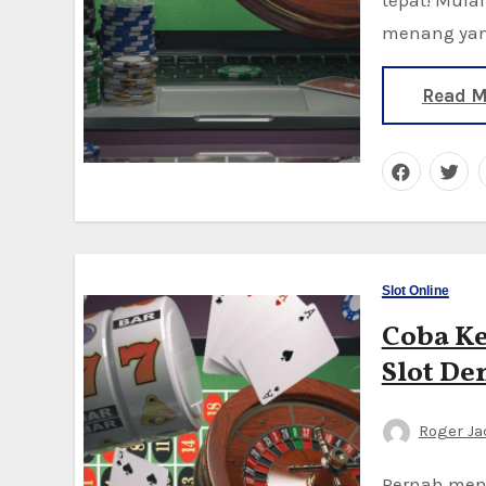
tepat! Mula
menang ya
Read M
Slot Online
Coba K
Slot De
Roger Ja
Pernah mencoba slot demo PG Soft? Yuk, coba