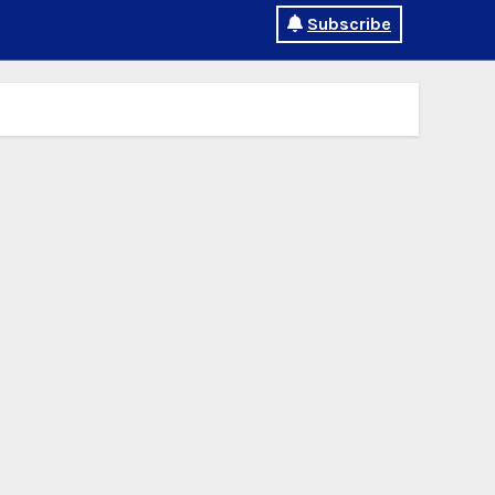
Subscribe