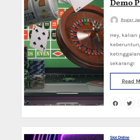
Demo P
Roger Ja
Hey, kalian para penggemar slot! Sudah coba
keberuntun
ketinggalan
sekarang!
Read M
Slot Online