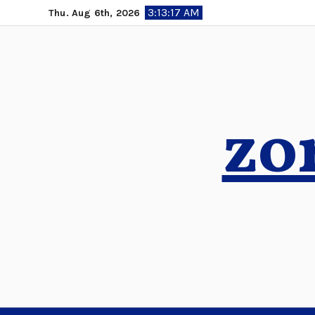
Skip
3:13:18 AM
Thu. Aug 6th, 2026
to
content
zo