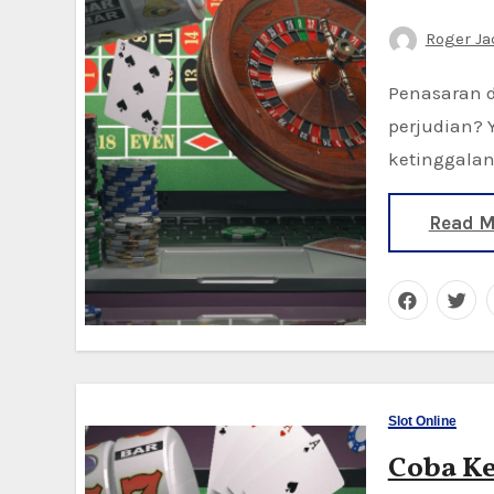
Roger Ja
Penasaran dengan kehebohan Slot Gacor di dunia
perjudian? 
ketinggalan 
Read M
Slot Online
Coba K