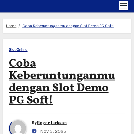
Home
Coba Keberuntunganmu dengan Slot Demo PG Soft!
Slot Online
Coba
Keberuntunganmu
dengan Slot Demo
PG Soft!
By
Roger Jackson
Nov 3, 2025