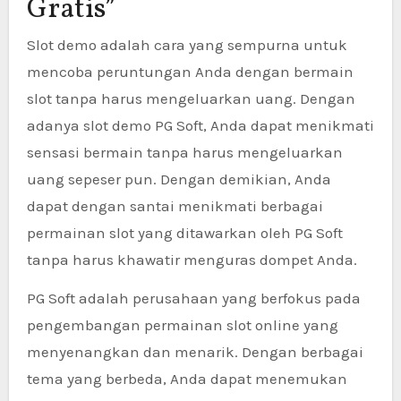
Gratis”
Slot demo adalah cara yang sempurna untuk
mencoba peruntungan Anda dengan bermain
slot tanpa harus mengeluarkan uang. Dengan
adanya slot demo PG Soft, Anda dapat menikmati
sensasi bermain tanpa harus mengeluarkan
uang sepeser pun. Dengan demikian, Anda
dapat dengan santai menikmati berbagai
permainan slot yang ditawarkan oleh PG Soft
tanpa harus khawatir menguras dompet Anda.
PG Soft adalah perusahaan yang berfokus pada
pengembangan permainan slot online yang
menyenangkan dan menarik. Dengan berbagai
tema yang berbeda, Anda dapat menemukan