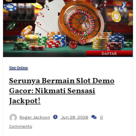
Slot Online
Serunya Bermain Slot Demo
Gacor: Nikmati Sensasi
Jackpot!
Roger Jackson
Jun 28, 2026
0
Comments