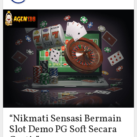
“Nikmati Sensasi Bermain
Slot Demo PG Soft Secara