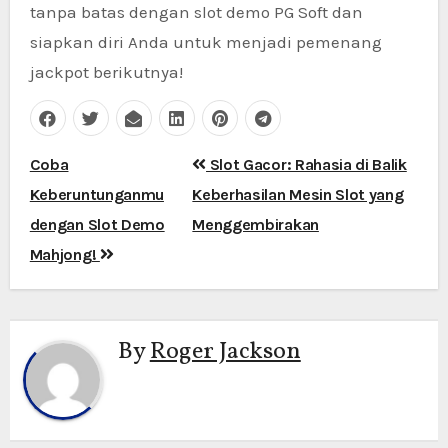
tanpa batas dengan slot demo PG Soft dan
siapkan diri Anda untuk menjadi pemenang
jackpot berikutnya!
Post
Coba
Slot Gacor: Rahasia di Balik
navigation
Keberuntunganmu
Keberhasilan Mesin Slot yang
dengan Slot Demo
Menggembirakan
Mahjong!
By
Roger Jackson