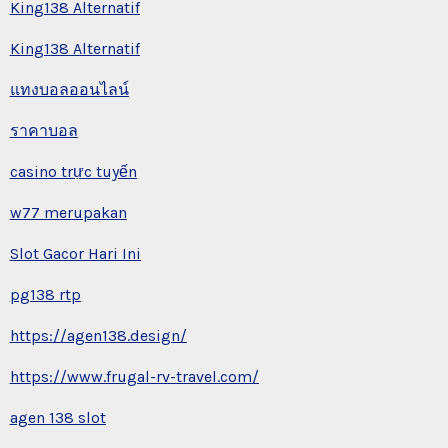
King138 Alternatif
King138 Alternatif
แทงบอลออนไลน์
ราคาบอล
casino trực tuyến
w77 merupakan
Slot Gacor Hari Ini
pg138 rtp
https://agen138.design/
https://www.frugal-rv-travel.com/
agen 138 slot