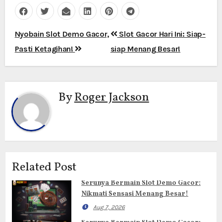
Post
Nyobain Slot Demo Gacor,
Slot Gacor Hari Ini: Siap-
navigation
Pasti Ketagihan!
siap Menang Besar!
By
Roger Jackson
Related Post
Serunya Bermain Slot Demo Gacor:
Nikmati Sensasi Menang Besar!
Aug 7, 2026