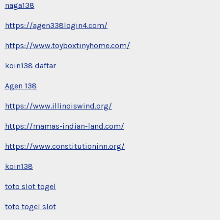
naga138
https://agen338login4.com/
https://www.toyboxtinyhome.com/
koin138 daftar
Agen 138
https://www.illinoiswind.org/
https://mamas-indian-land.com/
https://www.constitutioninn.org/
koin138
toto slot togel
toto togel slot