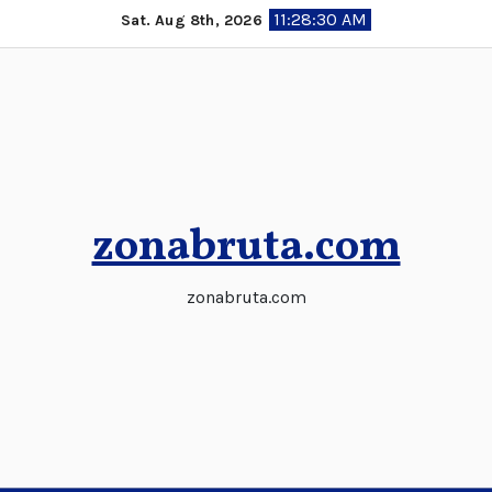
Skip
11:28:31 AM
Sat. Aug 8th, 2026
to
content
zonabruta.com
zonabruta.com