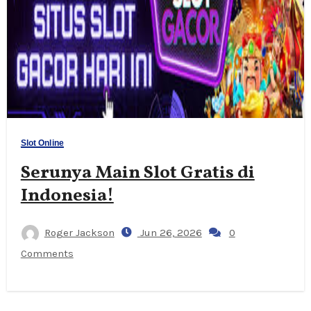
Slot Online
Serunya Main Slot Gratis di
Indonesia!
Roger Jackson
Jun 26, 2026
0
Comments