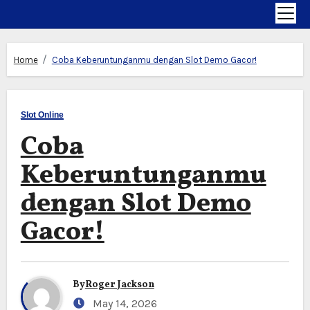
Home
Coba Keberuntunganmu dengan Slot Demo Gacor!
Slot Online
Coba
Keberuntunganmu
dengan Slot Demo
Gacor!
By
Roger Jackson
May 14, 2026