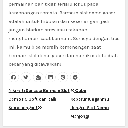
permainan dan tidak terlalu fokus pada
kemenangan semata. Bermain slot demo gacor
adalah untuk hiburan dan kesenangan, jadi
jangan biarkan stres atau tekanan
menghampiri saat bermain. Semoga dengan tips
ini, kamu bisa meraih kemenangan saat
bermain slot demo gacor dan menikmati hadiah
besar yang ditawarkan!
Post
Nikmati Sensasi Bermain Slot
Coba
navigation
Demo PG Soft dan Raih
Keberuntunganmu
Kemenangan!
dengan Slot Demo
Mahjong!