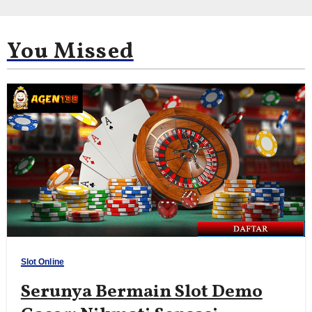
You Missed
Slot Online
Serunya Bermain Slot Demo