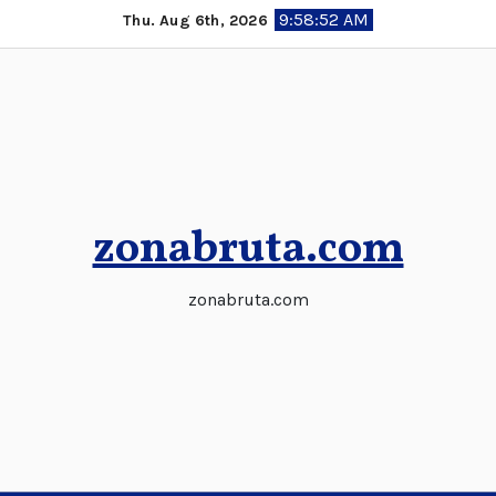
Skip
9:58:53 AM
Thu. Aug 6th, 2026
to
content
zonabruta.com
zonabruta.com