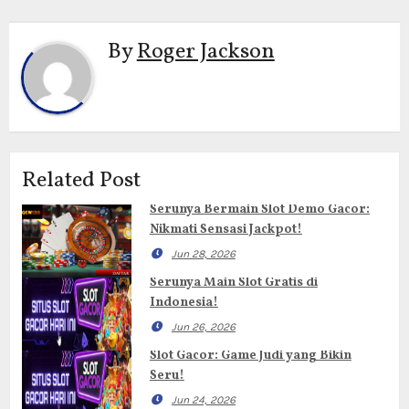
By
Roger Jackson
Related Post
Serunya Bermain Slot Demo Gacor:
Nikmati Sensasi Jackpot!
Jun 28, 2026
Serunya Main Slot Gratis di
Indonesia!
Jun 26, 2026
Slot Gacor: Game Judi yang Bikin
Seru!
Jun 24, 2026