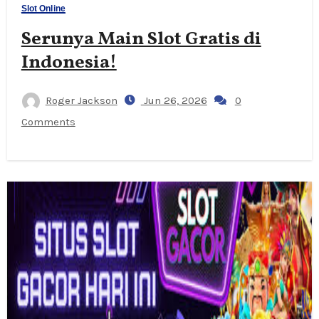
Slot Online
Serunya Main Slot Gratis di
Indonesia!
Roger Jackson
Jun 26, 2026
0
Comments