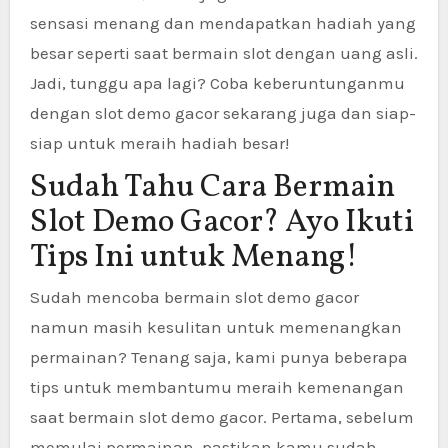
sensasi menang dan mendapatkan hadiah yang
besar seperti saat bermain slot dengan uang asli.
Jadi, tunggu apa lagi? Coba keberuntunganmu
dengan slot demo gacor sekarang juga dan siap-
siap untuk meraih hadiah besar!
Sudah Tahu Cara Bermain
Slot Demo Gacor? Ayo Ikuti
Tips Ini untuk Menang!
Sudah mencoba bermain slot demo gacor
namun masih kesulitan untuk memenangkan
permainan? Tenang saja, kami punya beberapa
tips untuk membantumu meraih kemenangan
saat bermain slot demo gacor. Pertama, sebelum
memulai permainan, pastikan kamu sudah