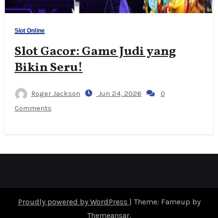
Slot Online
Slot Gacor: Game Judi yang
Bikin Seru!
Roger Jackson
Jun 24, 2026
0
Comments
Proudly powered by WordPress
|
Theme: Fameup by
Themeansar
.