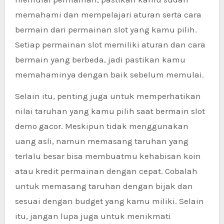
memahami dan mempelajari aturan serta cara
bermain dari permainan slot yang kamu pilih.
Setiap permainan slot memiliki aturan dan cara
bermain yang berbeda, jadi pastikan kamu
memahaminya dengan baik sebelum memulai.
Selain itu, penting juga untuk memperhatikan
nilai taruhan yang kamu pilih saat bermain slot
demo gacor. Meskipun tidak menggunakan
uang asli, namun memasang taruhan yang
terlalu besar bisa membuatmu kehabisan koin
atau kredit permainan dengan cepat. Cobalah
untuk memasang taruhan dengan bijak dan
sesuai dengan budget yang kamu miliki. Selain
itu, jangan lupa juga untuk menikmati