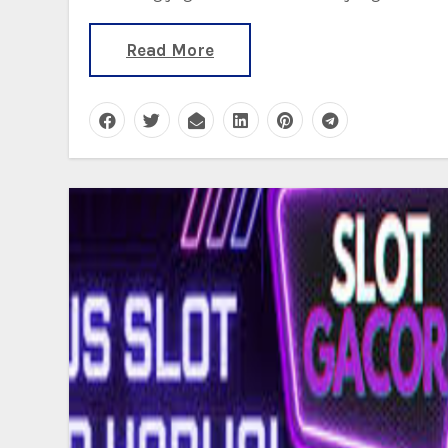
Read More