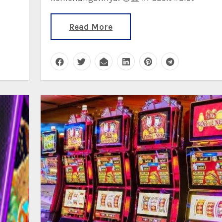
Read More