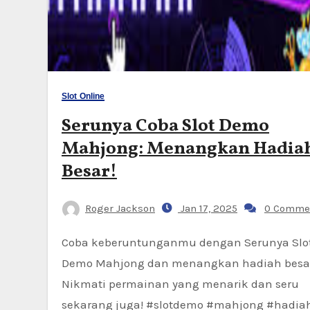
Slot Online
Serunya Coba Slot Demo
Mahjong: Menangkan Hadia
Besar!
Roger Jackson
Jan 17, 2025
0 Comme
Coba keberuntunganmu dengan Serunya Slot
Demo Mahjong dan menangkan hadiah besa
Nikmati permainan yang menarik dan seru
sekarang juga! #slotdemo #mahjong #hadia