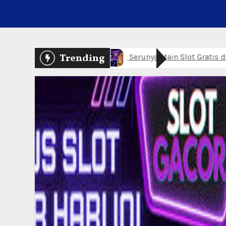
Trending
ckpot!
Serunya Main Slot Gratis di Indonesia!