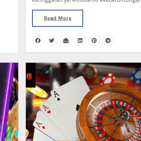
ketinggalan ya! #slotdemo #keberuntunga
Read More