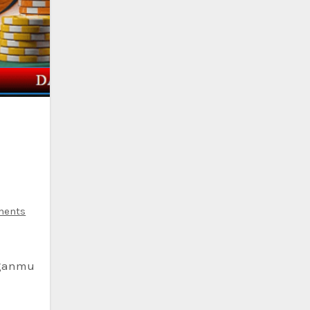
ments
nganmu