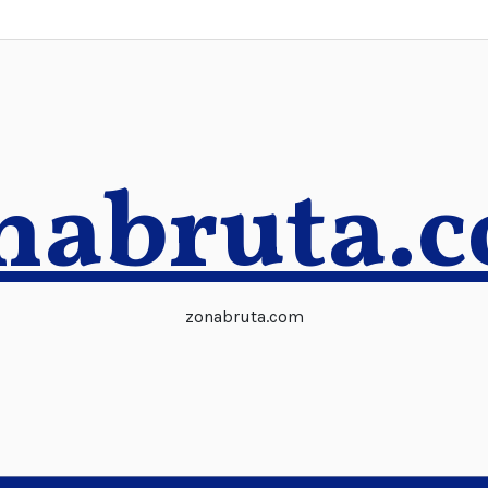
nabruta.
zonabruta.com