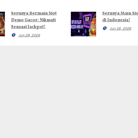
Serunya Bermain Slot
Serunya Main Slo
Demo Gacor: Nikmati
di Indonesia!
Sensasi Jackpot!
Jun 26, 2026
Jun 28, 2026