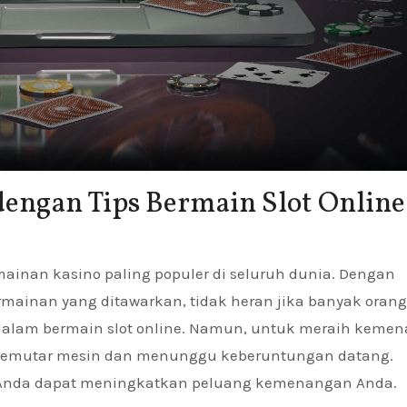
engan Tips Bermain Slot Online
mainan yang ditawarkan, tidak heran jika banyak orang
dalam bermain slot online. Namun, untuk meraih keme
 memutar mesin dan menunggu keberuntungan datang.
gar Anda dapat meningkatkan peluang kemenangan Anda.