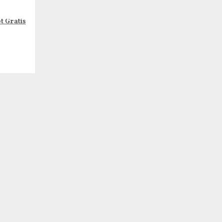
t Gratis