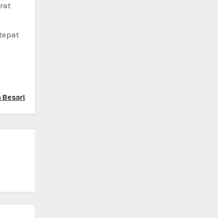
rat
tepat
 Besar!