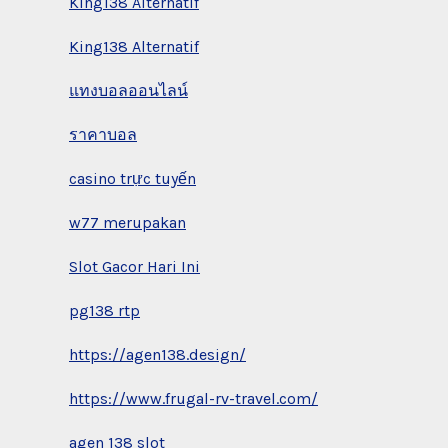
King138 Alternatif
King138 Alternatif
แทงบอลออนไลน์
ราคาบอล
casino trực tuyến
w77 merupakan
Slot Gacor Hari Ini
pg138 rtp
https://agen138.design/
https://www.frugal-rv-travel.com/
agen 138 slot