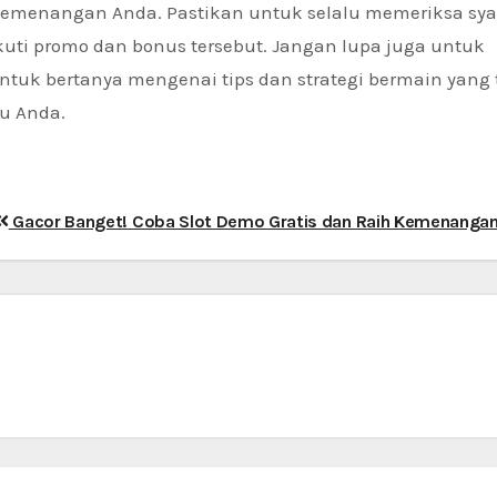
menangan Anda. Pastikan untuk selalu memeriksa sya
uti promo dan bonus tersebut. Jangan lupa juga untuk
untuk bertanya mengenai tips dan strategi bermain yang 
u Anda.
Gacor Banget! Coba Slot Demo Gratis dan Raih Kemenangan