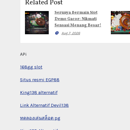
Related Post
Serunya Bermain Slot
Demo Gacor: Nikmati
Sensasi Menang Besar!
Aug 7, 2026
APi
168gg slot
Situs resmi EGP88
King138 alternatif
Link Alternatif Devil138
ทดลองเล่นสล็อต pg