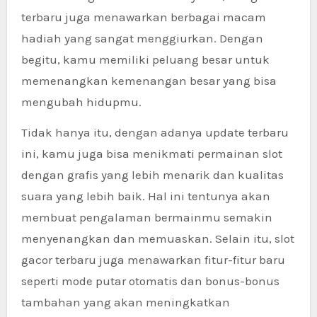
terbaru juga menawarkan berbagai macam
hadiah yang sangat menggiurkan. Dengan
begitu, kamu memiliki peluang besar untuk
memenangkan kemenangan besar yang bisa
mengubah hidupmu.
Tidak hanya itu, dengan adanya update terbaru
ini, kamu juga bisa menikmati permainan slot
dengan grafis yang lebih menarik dan kualitas
suara yang lebih baik. Hal ini tentunya akan
membuat pengalaman bermainmu semakin
menyenangkan dan memuaskan. Selain itu, slot
gacor terbaru juga menawarkan fitur-fitur baru
seperti mode putar otomatis dan bonus-bonus
tambahan yang akan meningkatkan