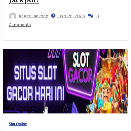
Jackpot!
Roger Jackson
Jun 28, 2026
0
Comments
Slot Online