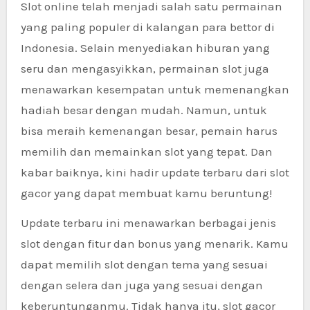
Slot online telah menjadi salah satu permainan
yang paling populer di kalangan para bettor di
Indonesia. Selain menyediakan hiburan yang
seru dan mengasyikkan, permainan slot juga
menawarkan kesempatan untuk memenangkan
hadiah besar dengan mudah. Namun, untuk
bisa meraih kemenangan besar, pemain harus
memilih dan memainkan slot yang tepat. Dan
kabar baiknya, kini hadir update terbaru dari slot
gacor yang dapat membuat kamu beruntung!
Update terbaru ini menawarkan berbagai jenis
slot dengan fitur dan bonus yang menarik. Kamu
dapat memilih slot dengan tema yang sesuai
dengan selera dan juga yang sesuai dengan
keberuntunganmu. Tidak hanya itu, slot gacor